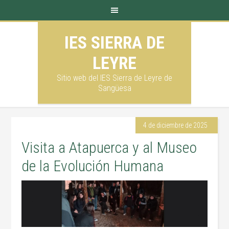
IES SIERRA DE
LEYRE
Sitio web del IES Sierra de Leyre de
Sangüesa
4 de diciembre de 2025
Visita a Atapuerca y al Museo
de la Evolución Humana