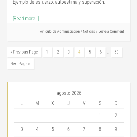
Ejemplo de esfuerzo, autoestima y superación.
[Read more…]
Artículo de
Administración
/
Noticias
Leave a Comment
…
« Previous Page
1
2
3
4
5
6
50
Next Page »
agosto 2026
L
M
X
J
V
S
D
1
2
3
4
5
6
7
8
9