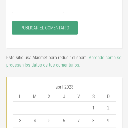
Este sitio usa Akismet para reducir el spam.
Aprende cómo se
procesan los datos de tus comentarios.
abril 2023
L
M
X
J
V
S
D
1
2
3
4
5
6
7
8
9