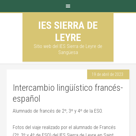
IES SIERRA DE
LEYRE
Sitio web del IES Sierra de Leyre de
Sangüesa
19 de abril de 2023
Intercambio lingüístico francés-
español
Alumnado de francés de 2º, 3º y 4º de la ESO.
Fotos del viaje realizado por el alumnado de Francés
(2º, 3º y 4º de ESO) del IES Sierra de Leyre en Saint