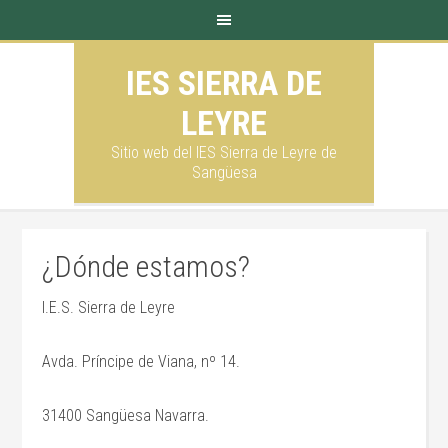
IES SIERRA DE
LEYRE
Sitio web del IES Sierra de Leyre de
Sangüesa
¿Dónde estamos?
I.E.S. Sierra de Leyre
Avda. Príncipe de Viana, nº 14.
31400 Sangüesa Navarra.