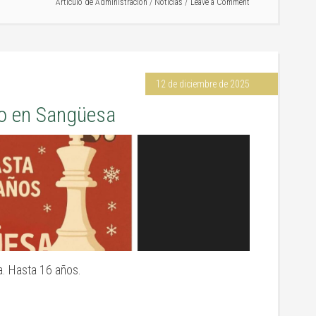
Artículo de
Administración
/
Noticias
Leave a Comment
12 de diciembre de 2025
ño en Sangüesa
a. Hasta 16 años.