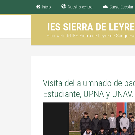
Inicio
Nuestro centro
Curso Escolar
IES SIERRA DE LEYRE
Sitio web del IES Sierra de Leyre de Sangües
Visita del alumnado de bach
Estudiante, UPNA y UNAV.