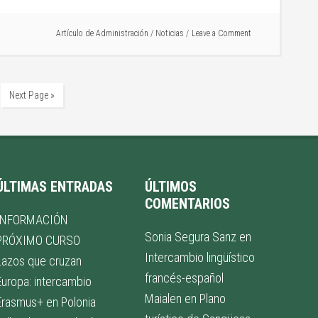
Artículo de
Administración
/
Noticias
Leave a Comment
Next Page »
ÚLTIMAS ENTRADAS
ÚLTIMOS
COMENTARIOS
INFORMACIÓN
Sonia Segura Sanz
en
PRÓXIMO CURSO
Intercambio lingüístico
Lazos que cruzan
francés-español
Europa: intercambio
Maialen
en
Plano
Erasmus+ en Polonia