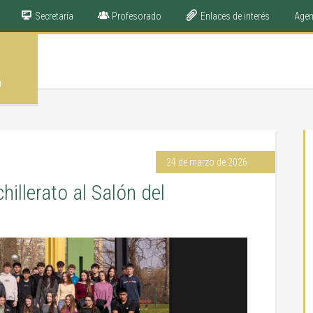
Secretaría
Profesorado
Enlaces de interés
Age
a
24 de marzo de 2026
illerato al Salón del