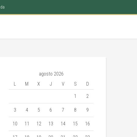
nda
agosto 2026
L
M
X
J
V
S
D
1
2
3
4
5
6
7
8
9
10
11
12
13
14
15
16