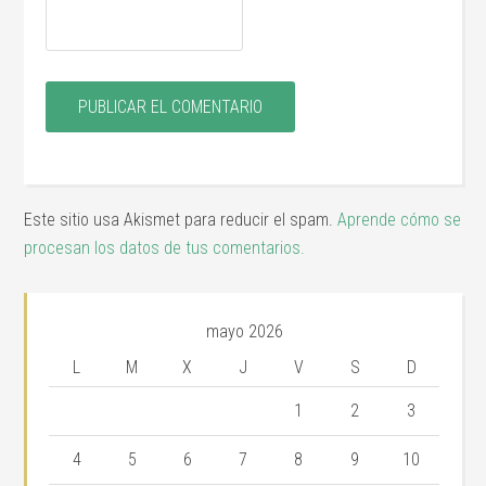
Este sitio usa Akismet para reducir el spam.
Aprende cómo se
procesan los datos de tus comentarios.
mayo 2026
L
M
X
J
V
S
D
1
2
3
4
5
6
7
8
9
10