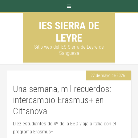
IES SIERRA DE
LEYRE
Sitio web del IES Sierra de Leyre de
Sangüesa
27 de mayo de 2026
Una semana, mil recuerdos:
intercambio Erasmus+ en
Cittanova
Diez estudiantes de 4º de la ESO viaja a Italia con el
programa Erasmus+