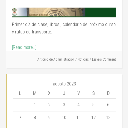
Primer día de clase, libros , calendario del próximo curso
y rutas de transporte.
[Read more…]
Artículo de
Administración
/
Noticias
Leave a Comment
agosto 2023
L
M
X
J
V
S
D
1
2
3
4
5
6
7
8
9
10
11
12
13