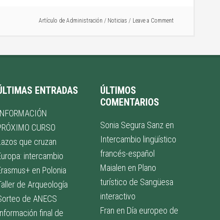
Artículo de
Administración
/
Noticias
Leave a Comment
ÚLTIMAS ENTRADAS
ÚLTIMOS
COMENTARIOS
INFORMACIÓN
Sonia Segura Sanz
en
PRÓXIMO CURSO
Intercambio lingüístico
Lazos que cruzan
francés-español
Europa: intercambio
Maialen
en
Plano
Erasmus+ en Polonia
turístico de Sangüesa
Taller de Arqueología
interactivo
Sorteo de ANECS
Fran
en
Día europeo de
Información final de