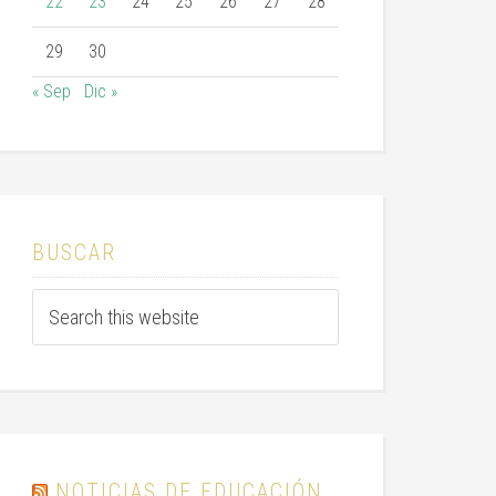
22
23
24
25
26
27
28
29
30
« Sep
Dic »
BUSCAR
NOTICIAS DE EDUCACIÓN