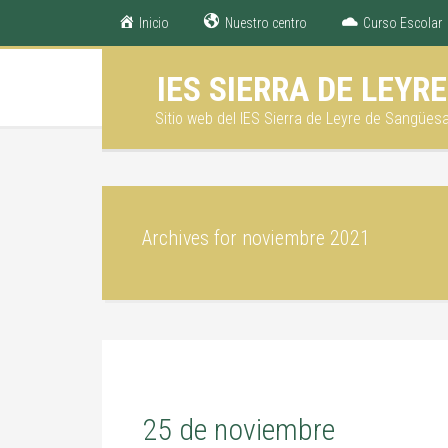
Inicio
Nuestro centro
Curso Escolar
IES SIERRA DE LEYRE
Sitio web del IES Sierra de Leyre de Sangües
Archives for noviembre 2021
25 de noviembre