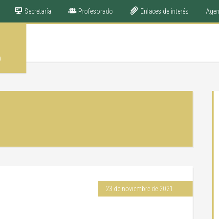
Secretaría
Profesorado
Enlaces de interés
Age
a
23 de noviembre de 2021