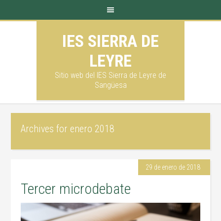
IES SIERRA DE
LEYRE
Sitio web del IES Sierra de Leyre de
Sangüesa
Archives for enero 2018
29 de enero de 2018
Tercer microdebate