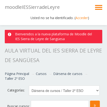
moodleIESSierradeLeyre
Usted no se ha identificado. (
Acceder
)
Español - Internacional ‎(es)‎
Bienvenidos a la nueva plataforma de Moodle del
IES Sierra de Leyre de Sangüesa
AULA VIRTUAL DEL IES SIERRA DE LEYRE
DE SANGÜESA
Página Principal
→
Cursos
→
Dársena de cursos
→
Taller 2º ESO
Categorías:
Buscar cursos: