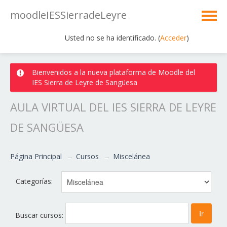
moodleIESSierradeLeyre
Usted no se ha identificado. (
Acceder
)
Español - Internacional ‎(es)‎
Bienvenidos a la nueva plataforma de Moodle del
IES Sierra de Leyre de Sangüesa
AULA VIRTUAL DEL IES SIERRA DE LEYRE
DE SANGÜESA
Página Principal
→
Cursos
→
Miscelánea
Categorías:
Buscar cursos: